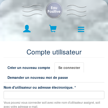
Aller
au
contenu
principal
Boutique Argent Colloïdal
Compte utilisateur
Mode d'emploi
Onglets
Historique
Créer un nouveau compte
Se connecter
(onglet
principaux
actif)
Blog
Demander un nouveau mot de passe
Contact & Conseils personnalisés
Nom d'utilisateur ou adresse électronique.
*
Vous pouvez vous connecter soit avec votre nom d'utilisateur assigné, soit
avec votre adresse e-mail.