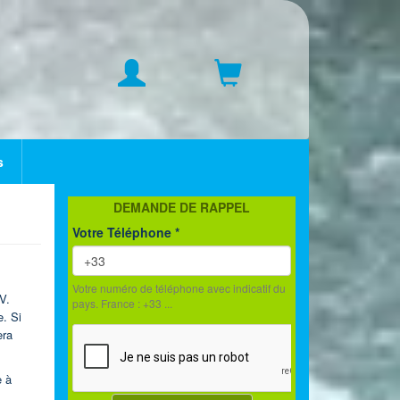
s
DEMANDE DE RAPPEL
Votre Téléphone
*
Votre numéro de téléphone avec indicatif du
V.
pays. France : +33 ...
e. Si
era
e à