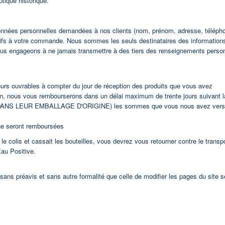
optique historique.
données personnelles demandées à nos clients (nom, prénom, adresse, téléph
latifs à votre commande. Nous sommes les seuls destinataires des information
t nous engageons à ne jamais transmettre à des tiers des renseignements perso
 jours ouvrables à compter du jour de réception des produits que vous avez
on, nous vous rembourserons dans un délai maximum de trente jours suivant l
s DANS LEUR EMBALLAGE D'ORIGINE) les sommes que vous nous avez vers
ne seront remboursées
t le colis et cassait les bouteilles, vous devrez vous retourner contre le transp
au Positive.
, sans préavis et sans autre formalité que celle de modifier les pages du site s