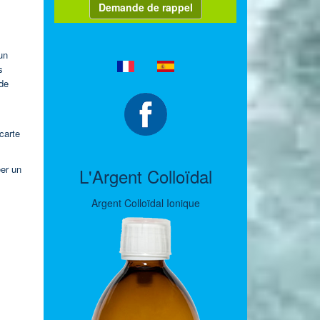
Demande de rappel
un
s
 de
carte
éer un
L'Argent Colloïdal
Argent Colloïdal Ionique