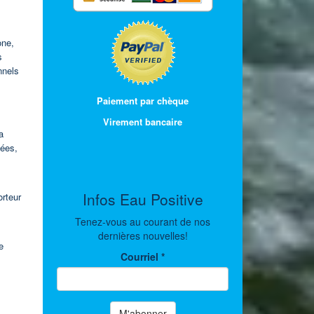
one,
s
nnels
Paiement par chèque
Virement bancaire
a
ées,
Infos Eau Positive
orteur
Tenez-vous au courant de nos
dernières nouvelles!
e
Courriel
*
M'abonner