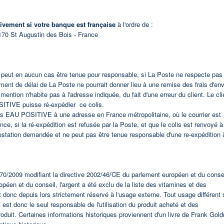
ivement si votre banque est française
à l'ordre de :
170 St Augustin des Bois
- France
e peut en aucun cas être tenue pour responsable, si La Poste ne respecte pas
ent de délai de La Poste ne pourrait donner lieu à une remise des frais d'env
tion n'habite pas à l'adresse indiquée, du fait d'une erreur du client. Le cli
OSITIVE puisse ré-expédier ce colis.
lis EAU POSITIVE à une adresse en France métropolitaine, où le courrier est
e, si la ré-expédition est refusée par la Poste, et que le colis est renvoyé 
estation demandée et ne peut pas être tenue responsable d'une re-expédition 
0/2009 modifiant la directive 2002/46/CE du parlement européen et du consei
éen et du conseil, l'argent a été exclu de la liste des vitamines et des
 donc depuis lors strictement réservé à l'usage externe. Tout usage différent 
t est donc le seul responsable de l'utilisation du produit acheté et des
roduit. C
ertaines informations historiques proviennent d'un livre de Frank Gol