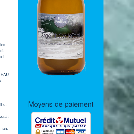
 les
oi.
ent
à EAU
à
Moyens de paiement
l et
serait
dman.