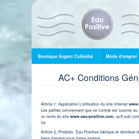
Aller
au
contenu
principal
Boutique Argent Colloïdal
Mode d'emploi
AC+ Conditions Géné
Article 1: Application L'utilisation du site Internet
www.
Les parties conviennent que ce contrat est soumis au d
un texte du site
www.eau-positive.com
, qu'il soit co
foi.
Article 2: Produits
Eau Positive fabrique et distribue 
base d'argent sous forme ionique.