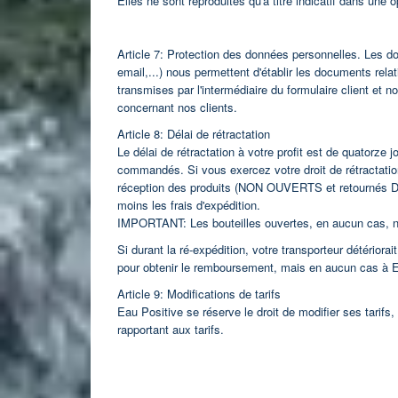
Elles ne sont reproduites qu'à titre indicatif dans une 
Article 7: Protection des données personnelles. Les 
email,...) nous permettent d'établir les documents re
transmises par l'intermédiaire du formulaire client e
concernant nos clients.
Article 8: Délai de rétractation
Le délai de rétractation à votre profit est de quatorze
commandés. Si vous exercez votre droit de rétractati
réception des produits (NON OUVERTS et retourné
moins les frais d'expédition.
IMPORTANT: Les bouteilles ouvertes, en aucun cas, 
Si durant la ré-expédition, votre transporteur détériorai
pour obtenir le remboursement, mais en aucun cas à E
Article 9: Modifications de tarifs
Eau Positive se réserve le droit de modifier ses tarifs
rapportant aux tarifs.