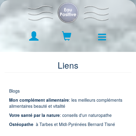
Aller
au
contenu
principal
Boutique Argent Colloïdal
Liens
Mode d'emploi
Historique
Blogs
Blog
Mon complément alimentaire
: les meilleurs compléments
alimentaires beauté et vitalité
Contact & Conseils personnalisés
Votre santé par la nature
: conseils d'un naturopathe
Ostéopathe
à Tarbes et Midi-Pyrénées Bernard Tisné