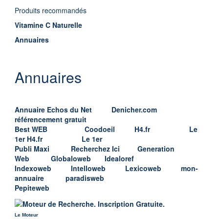
Produits recommandés
Vitamine C Naturelle
Annuaires
Annuaires
Annuaire Echos du Net
Denicher.com
référencement gratuit
Best WEB
Coodoeil
H4.fr
Le
1er
H4.fr
Le 1er
Publi Maxi
Recherchez Ici
Generation
Web
Globaloweb
Idealoref
Indexoweb
Intelloweb
Lexicoweb
mon-
annuaire
paradisweb
Pepiteweb
Le Moteur